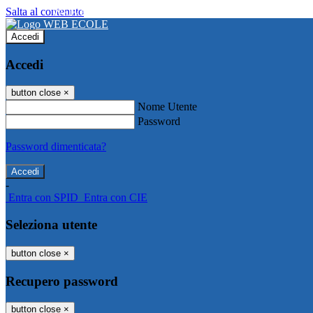
Salta al contenuto
WEB ECOLE
Accedi
Accedi
button close
×
Nome Utente
Password
Password dimenticata?
-
Entra con SPID
Entra con CIE
Seleziona utente
button close
×
Recupero password
button close
×