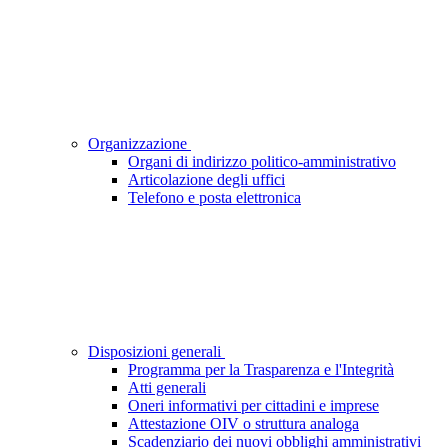
Organizzazione
Organi di indirizzo politico-amministrativo
Articolazione degli uffici
Telefono e posta elettronica
Disposizioni generali
Programma per la Trasparenza e l'Integrità
Atti generali
Oneri informativi per cittadini e imprese
Attestazione OIV o struttura analoga
Scadenziario dei nuovi obblighi amministrativi