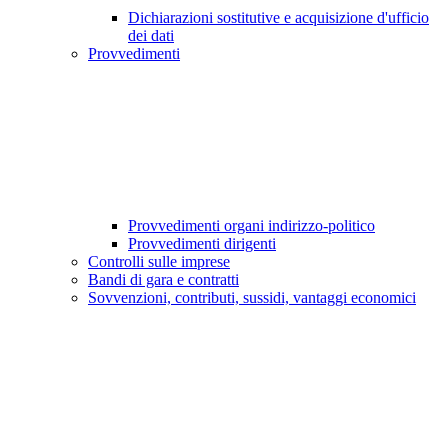
Dichiarazioni sostitutive e acquisizione d'ufficio
dei dati
Provvedimenti
Provvedimenti organi indirizzo-politico
Provvedimenti dirigenti
Controlli sulle imprese
Bandi di gara e contratti
Sovvenzioni, contributi, sussidi, vantaggi economici