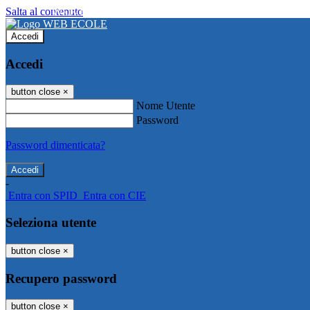
Salta al contenuto
WEB ECOLE
Accedi
Accedi
button close
×
Nome Utente
Password
Password dimenticata?
-
Entra con SPID
Entra con CIE
Seleziona utente
button close
×
Recupero password
button close
×