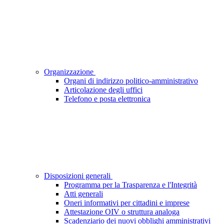
Organizzazione
Organi di indirizzo politico-amministrativo
Articolazione degli uffici
Telefono e posta elettronica
Disposizioni generali
Programma per la Trasparenza e l'Integrità
Atti generali
Oneri informativi per cittadini e imprese
Attestazione OIV o struttura analoga
Scadenziario dei nuovi obblighi amministrativi