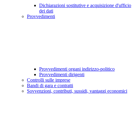
Dichiarazioni sostitutive e acquisizione d'ufficio
dei dati
Provvedimenti
Provvedimenti organi indirizzo-politico
Provvedimenti dirigenti
Controlli sulle imprese
Bandi di gara e contratti
Sovvenzioni, contributi, sussidi, vantaggi economici