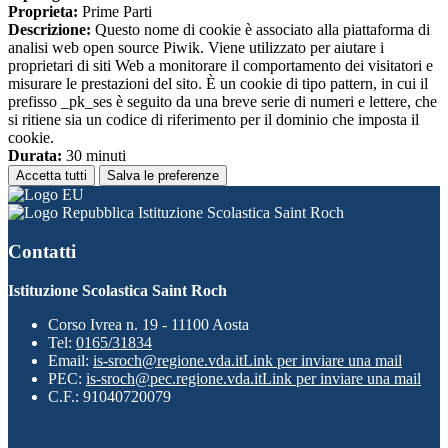
Proprieta:
Prime Parti
Descrizione:
Questo nome di cookie è associato alla piattaforma di
analisi web open source Piwik. Viene utilizzato per aiutare i
proprietari di siti Web a monitorare il comportamento dei visitatori e
misurare le prestazioni del sito. È un cookie di tipo pattern, in cui il
prefisso _pk_ses è seguito da una breve serie di numeri e lettere, che
si ritiene sia un codice di riferimento per il dominio che imposta il
cookie.
Durata:
30 minuti
Accetta tutti
Salva le preferenze
Istituzione Scolastica Saint Roch
Contatti
Istituzione Scolastica Saint Roch
Corso Ivrea n. 19 - 11100 Aosta
Tel:
0165/31834
Email:
is-sroch@regione.vda.it
Link per inviare una mail
PEC:
is-sroch@pec.regione.vda.it
Link per inviare una mail
C.F.: 91040720079