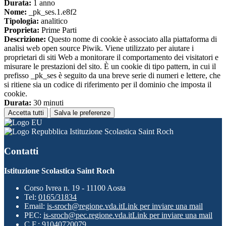
Durata:
1 anno
Nome:
_pk_ses.1.e8f2
Tipologia:
analitico
Proprieta:
Prime Parti
Descrizione:
Questo nome di cookie è associato alla piattaforma di
analisi web open source Piwik. Viene utilizzato per aiutare i
proprietari di siti Web a monitorare il comportamento dei visitatori e
misurare le prestazioni del sito. È un cookie di tipo pattern, in cui il
prefisso _pk_ses è seguito da una breve serie di numeri e lettere, che
si ritiene sia un codice di riferimento per il dominio che imposta il
cookie.
Durata:
30 minuti
Accetta tutti
Salva le preferenze
Istituzione Scolastica Saint Roch
Contatti
Istituzione Scolastica Saint Roch
Corso Ivrea n. 19 - 11100 Aosta
Tel:
0165/31834
Email:
is-sroch@regione.vda.it
Link per inviare una mail
PEC:
is-sroch@pec.regione.vda.it
Link per inviare una mail
C.F.: 91040720079