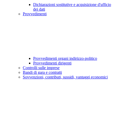
Dichiarazioni sostitutive e acquisizione d'ufficio
dei dati
Provvedimenti
Provvedimenti organi indirizzo-politico
Provvedimenti dirigenti
Controlli sulle imprese
Bandi di gara e contratti
Sovvenzioni, contributi, sussidi, vantaggi economici