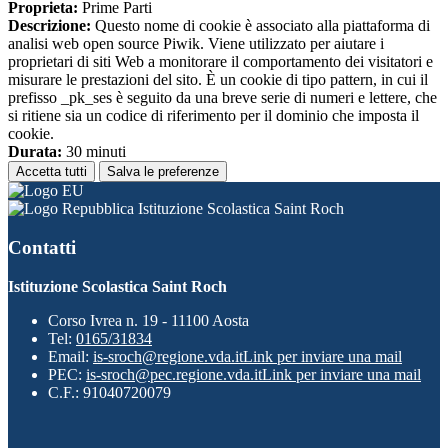
Proprieta:
Prime Parti
Descrizione:
Questo nome di cookie è associato alla piattaforma di
analisi web open source Piwik. Viene utilizzato per aiutare i
proprietari di siti Web a monitorare il comportamento dei visitatori e
misurare le prestazioni del sito. È un cookie di tipo pattern, in cui il
prefisso _pk_ses è seguito da una breve serie di numeri e lettere, che
si ritiene sia un codice di riferimento per il dominio che imposta il
cookie.
Durata:
30 minuti
Accetta tutti
Salva le preferenze
Istituzione Scolastica Saint Roch
Contatti
Istituzione Scolastica Saint Roch
Corso Ivrea n. 19 - 11100 Aosta
Tel:
0165/31834
Email:
is-sroch@regione.vda.it
Link per inviare una mail
PEC:
is-sroch@pec.regione.vda.it
Link per inviare una mail
C.F.: 91040720079